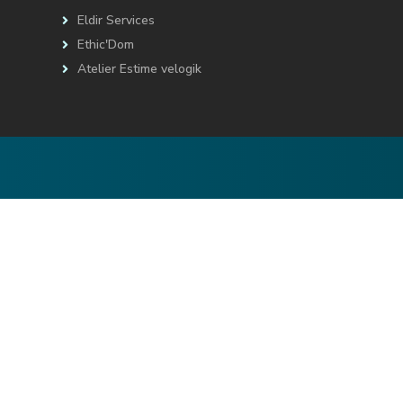
Eldir Services
Ethic'Dom
Atelier Estime velogik